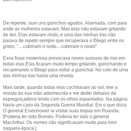
De repente, ouvi uns guinchos agudos. Alarmada, corri para
onde as mulheres estavam. Mas elas não estavam gritando
de dor. Elas estavam rindo, e uma das minhas tias não
parava de repetir sempre que recuperava o fôlego entre os
gritos, "... cobriram o rosto... cobriram o rosto!"
Essa frase misteriosa provocava novos acessos de riso em
todas elas.Elas ficaram muito tempo gritando, guinchando e
recuperando o fôlego para voltar a guinchar. No colo de uma
das minhas tias havia uma revista.
Mais tarde, quando todas elas cochilavam ao sol, tirei a
revista da sua mão adormecida e me deitei debaixo da
espreguiçadeira lendo com os olhos espantados. Na página
havia um caso da Segunda Guerra Mundial. Eis o que dizia:
O general Eisenhower ia visitar suas tropas em Ruanda.
[Poderia ter sido Bornéu. Poderia ter sido o general
MacArthur. Os nomes não significavam muito para mim
naquela época.]