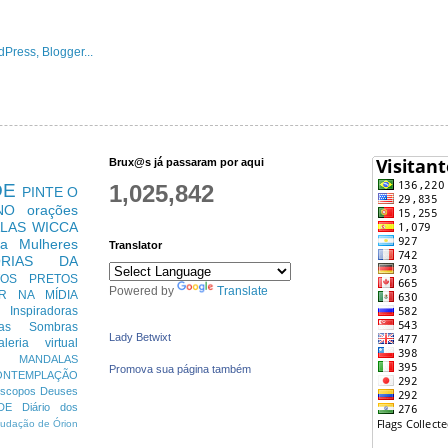
Brux@s já passaram por aqui
DE
1,025,842
PINTE O
NO
orações
LAS
WICCA
ra Mulheres
Translator
ÓRIAS DA
TOS PRETOS
Powered by
Translate
R
NA MÍDIA
s Inspiradoras
das Sombras
Lady Betwixt
aleria virtual
MANDALAS
Promova sua página também
ONTEMPLAÇÃO
óscopos
Deuses
DE
Diário dos
udação de Órion