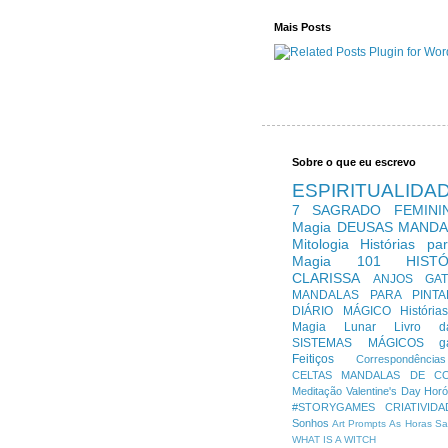
Mais Posts
Sobre o que eu escrevo
ESPIRITUALIDA
7
SAGRADO FEMINI
Magia
DEUSAS
MANDA
Mitologia
Histórias pa
Magia 101
HIST
CLARISSA
ANJOS
GA
MANDALAS PARA PINTA
DIÁRIO MÁGICO
História
Magia Lunar
Livro 
SISTEMAS MÁGICOS
g
Feitiços
Correspondências
CELTAS
MANDALAS DE C
Meditação
Valentine's Day
Hor
#STORYGAMES
CRIATIVIDA
Sonhos
Art Prompts
As Horas
Sa
WHAT IS A WITCH