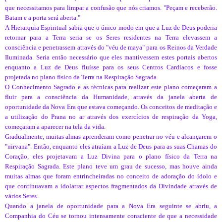
que necessitamos para limpar a confusão que nós criamos. "Peçam e receberão.
Batam e a porta será aberta."
A Hierarquia Espiritual sabia que o único modo em que a Luz de Deus poderia
retornar para a Terra seria se os Seres residentes na Terra elevassem a
consciência e penetrassem através do "véu de maya" para os Reinos da Verdade
Iluminada. Seria então necessário que eles mantivessem estes portais abertos
enquanto a Luz de Deus fluísse para os seus Centros Cardíacos e fosse
projetada no plano físico da Terra na Respiração Sagrada.
O Conhecimento Sagrado e as técnicas para realizar este plano começaram a
fluir para a consciência da Humanidade, através da janela aberta de
oportunidade da Nova Era que estava começando. Os conceitos de meditação e
a utilização do Prana no ar através dos exercícios de respiração da Yoga,
começaram a aparecer na tela da vida.
Gradualmente, muitas almas aprenderam como penetrar no véu e alcançarem o
"nirvana". Então, enquanto eles atraíam a Luz de Deus para as suas Chamas do
Coração, eles projetavam a Luz Divina para o plano físico da Terra na
Respiração Sagrada. Este plano teve um grau de sucesso, mas houve ainda
muitas almas que foram entrincheiradas no conceito de adoração do ídolo e
que continuavam a idolatrar aspectos fragmentados da Divindade através de
vários Seres.
Quando a janela de oportunidade para a Nova Era seguinte se abriu, a
Companhia do Céu se tornou intensamente consciente de que a necessidade