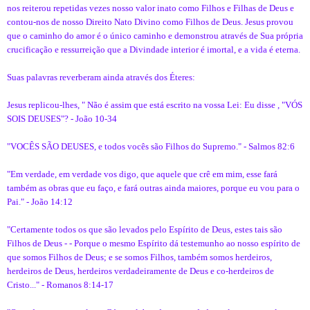
nos reiterou repetidas vezes nosso valor inato como Filhos e Filhas de Deus e
contou-nos de nosso Direito Nato Divino como Filhos de Deus. Jesus provou
que o caminho do amor é o único caminho e demonstrou através de Sua própria
crucificação e ressurreição que a Divindade interior é imortal, e a vida é eterna.
Suas palavras reverberam ainda através dos Éteres:
Jesus replicou-lhes, " Não é assim que está escrito na vossa Lei: Eu disse , "VÓS
SOIS DEUSES"? - João 10-34
"VOCÊS SÃO DEUSES, e todos vocês são Filhos do Supremo." - Salmos 82:6
"Em verdade, em verdade vos digo, que aquele que crê em mim, esse fará
também as obras que eu faço, e fará outras ainda maiores, porque eu vou para o
Pai." - João 14:12
"Certamente todos os que são levados pelo Espírito de Deus, estes tais são
Filhos de Deus - - Porque o mesmo Espírito dá testemunho ao nosso espírito de
que somos Filhos de Deus; e se somos Filhos, também somos herdeiros,
herdeiros de Deus, herdeiros verdadeiramente de Deus e co-herdeiros de
Cristo..." - Romanos 8:14-17