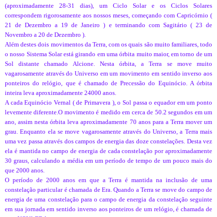
(aproximadamente 28-31 dias), um Ciclo Solar e os Ciclos Solares
correspondem rigorosamente aos nossos meses, começando com Capricórnio (
21 de Dezembro a 19 de Janeiro ) e terminando com Sagitário ( 23 de
Novembro a 20 de Dezembro ).
Além destes dois movimentos da Terra, com os quais são muito familiares, todo
o nosso Sistema Solar está girando em uma órbita muito maior, em torno de um
Sol distante chamado Alcione. Nesta órbita, a Terra se move muito
vagarosamente através do Universo em um movimento em sentido inverso aos
ponteiros do relógio, que é chamado de Precessão do Equinócio. A órbita
inteira leva aproximadamente 24000 anos.
A cada Equinócio Vernal ( de Primavera ), o Sol passa o equador em um ponto
levemente diferente.O movimento é medido em cerca de 50.2 segundos em um
ano, assim nesta órbita leva aproximadamente 70 anos para a Terra mover um
grau. Enquanto ela se move vagarosamente através do Universo, a Terra mais
uma vez passa através dos campos de energia das doze constelações. Desta vez
ela é mantida no campo de energia de cada constelação por aproximadamente
30 graus, calculando a média em um período de tempo de um pouco mais do
que 2000 anos.
O período de 2000 anos em que a Terra é mantida na inclusão de uma
constelação particular é chamada de Era. Quando a Terra se move do campo de
energia de uma constelação para o campo de energia da constelação seguinte
em sua jornada em sentido inverso aos ponteiros de um relógio, é chamada de