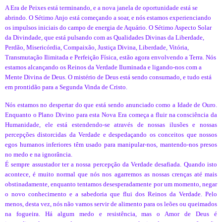
A Era de Peixes está terminando, e a nova janela de oportunidade está se
abrindo. O Sétimo Anjo está começando a soar, e nós estamos experienciando
os impulsos iniciais do campo de energia de Aquário. O Sétimo Aspecto Solar
da Divindade, que está pulsando com as Qualidades Divinas da Liberdade,
Perdão, Misericórdia, Compaixão, Justiça Divina, Liberdade, Vitória,
Transmutação Ilimitada e Perfeição Física, estão agora envolvendo a Terra. Nós
estamos alcançando os Reinos da Verdade Iluminada e ligando-nos com a
Mente Divina de Deus. O mistério de Deus está sendo consumado, e tudo está
em prontidão para a Segunda Vinda de Cristo.
Nós estamos no despertar do que está sendo anunciado como a Idade de Ouro.
Enquanto o Plano Divino para esta Nova Era começa a fluir na consciência da
Humanidade, ele está estendendo-se através de nossas ilusões e nossas
percepções distorcidas da Verdade e despedaçando os conceitos que nossos
egos humanos inferiores têm usado para manipular-nos, mantendo-nos presos
no medo e na ignorância.
É sempre assustador ter a nossa percepção da Verdade desafiada. Quando isto
acontece, é muito normal que nós nos agarremos as nossas crenças até mais
obstinadamente, enquanto tentamos desesperadamente por um momento, negar
o novo conhecimento e a sabedoria que flui dos Reinos da Verdade. Pelo
menos, desta vez, nós não vamos servir de alimento para os leões ou queimados
na fogueira. Há algum medo e resistência, mas o Amor de Deus é