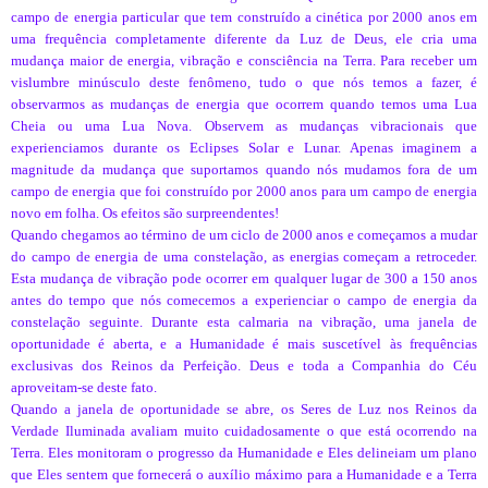
campo de energia particular que tem construído a cinética por 2000 anos em
uma frequência completamente diferente da Luz de Deus, ele cria uma
mudança maior de energia, vibração e consciência na Terra. Para receber um
vislumbre minúsculo deste fenômeno, tudo o que nós temos a fazer, é
observarmos as mudanças de energia que ocorrem quando temos uma Lua
Cheia ou uma Lua Nova. Observem as mudanças vibracionais que
experienciamos durante os Eclipses Solar e Lunar. Apenas imaginem a
magnitude da mudança que suportamos quando nós mudamos fora de um
campo de energia que foi construído por 2000 anos para um campo de energia
novo em folha. Os efeitos são surpreendentes!
Quando chegamos ao término de um ciclo de 2000 anos e começamos a mudar
do campo de energia de uma constelação, as energias começam a retroceder.
Esta mudança de vibração pode ocorrer em qualquer lugar de 300 a 150 anos
antes do tempo que nós comecemos a experienciar o campo de energia da
constelação seguinte. Durante esta calmaria na vibração, uma janela de
oportunidade é aberta, e a Humanidade é mais suscetível às frequências
exclusivas dos Reinos da Perfeição. Deus e toda a Companhia do Céu
aproveitam-se deste fato.
Quando a janela de oportunidade se abre, os Seres de Luz nos Reinos da
Verdade Iluminada avaliam muito cuidadosamente o que está ocorrendo na
Terra. Eles monitoram o progresso da Humanidade e Eles delineiam um plano
que Eles sentem que fornecerá o auxílio máximo para a Humanidade e a Terra