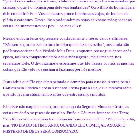
"Quando eu contemplo os Céus, o labor de vossos dedos, a lua e as estrelas que
criastes, o que é o homem para dele vos lembrardes? Ou o filho do homem para
dele cuidardes? Pois Vós os fizestes pouco inferior aos anjos; de honra e de
glória o coroastes. Destes-lhe o poder sobre as obras de vossas mãos; todas as
coisas lhe submetestes aos pés." - Salmos 8:3-6
Mesmo embora Jesus expressasse continuamente o nosso valor e afirmasse,
"Não sou Eu, mas o Pai no meu interior quem faz o trabalho", nós ainda não
podíamos aceitar a Sua Verdade.Meu Deus...enquanto prosseguia época após
época, nós não compreendíamos a Sua mensagem e, mais uma vez, nos
separamos Dele, O divinizamos e esperamos que Ele fizesse por nós as mesmas
coisas que Ele veio nos ensinar a fazermos por nós mesmos.
Jesus sabia que Ele estava preparando o caminho para o nosso retorno para a
Consciência Crística e nossa Ascensão Eterna para a Luz, e Ele também sabia
que isto levaria algum tempo antes que estivéssemos prontos.
Ele disse não naquele tempo, mas no tempo da Segunda Vinda de Cristo, as
coisas mudarão no piscar de um olho. Então o Céu manifestar-se-á na Terra;
"Seu Reino virá, então será feito assim na Terra como no Céu." Não em Seu dia,
mas "NO DIA DO SÉTIMO ANJO, QUANDO ELE COMEÇAR A SOAR, O
MISTÉRIO DE DEUS SERÁ CONSUMADO."