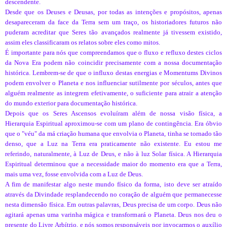
descendente.
Desde que os Deuses e Deusas, por todas as intenções e propósitos, apenas
desapareceram da face da Terra sem um traço, os historiadores futuros não
puderam acreditar que Seres tão avançados realmente já tivessem existido,
assim eles classificaram os relatos sobre eles como mitos.
É importante para nós que compreendamos que o fluxo e refluxo destes ciclos
da Nova Era podem não coincidir precisamente com a nossa documentação
histórica. Lembrem-se de que o influxo destas energias e Momentums Divinos
podem envolver o Planeta e nos influenciar sutilmente por séculos, antes que
alguém realmente as integrem efetivamente, o suficiente para atrair a atenção
do mundo exterior para documentação histórica.
Depois que os Seres Ascensos evoluíram além de nossa visão física, a
Hierarquia Espiritual aproximou-se com um plano de contingência. Era óbvio
que o "véu" da má criação humana que envolvia o Planeta, tinha se tornado tão
denso, que a Luz na Terra era praticamente não existente. Eu estou me
referindo, naturalmente, à Luz de Deus, e não à luz Solar física. A Hierarquia
Espiritual determinou que a necessidade maior do momento era que a Terra,
mais uma vez, fosse envolvida com a Luz de Deus.
A fim de manifestar algo neste mundo físico da forma, isto deve ser atraído
através da Divindade resplandecendo no coração de alguém que permanecesse
nesta dimensão física. Em outras palavras, Deus precisa de um corpo. Deus não
agitará apenas uma varinha mágica e transformará o Planeta. Deus nos deu o
presente do Livre Arbítrio, e nós somos responsáveis por invocarmos o auxílio