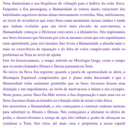
Terra diminuíram a sua frequência de vibração para o âmbito da visão física.
Enquanto a Era prosseguia, a Humanidade se tornou muito consciente das
habilidades superiores destas almas intensamente evoluídas. Mas, infelizmente,
ao invés de reconhecer que estes Seres eram meramente nossos irmãos e irmãs
que tinham evoluído para um nível mais elevado de auto-mestria, a
Humanidade começou a Divinizar estes seres e a idolatrá-los. Nós imploramos
aos Seres Ascensos que fizessem por nós as mesmas coisas que nós supúnhamos
estar aprendendo, para nós mesmos. Isto levou a Humanidade a afundar mais e
mais na consciência da separação e da falta de valor, complicando então os
problemas na Terra ao invés de ajudar.
Este foi historicamente, o tempo referido na Mitologia Grega, como o tempo
que os assim chamados Deuses e Deusas passaram na Terra.
No início da Nova Era seguinte, quando a janela de oportunidade se abriu, a
Hierarquia Espiritual compreendeu que o plano tinha fracassado e que a
Humanidade tinha realmente permitido que os Seres Ascensos fossem uma
distração e um impedimento, ao invés de motivar-nos a imitar o seu exemplo.
Neste ponto, nosso Deus Pai-Mãe retirou a Sua dispensação e mais uma vez os
Seres Ascensos foram acelerados na vibração além de nossa visão física.
Isto aterrorizou a Humanidade, e nós começamos a construir estátuas imensas
para substituir os Deuses e Deusas. Nós começamos a idolatrar os ídolos de
pedra, e desenvolvemos a crença de que eles tinham o poder de abençoar ou
condenar a Terra. Isto criou até mais caos e perpetuou a nossa espiral