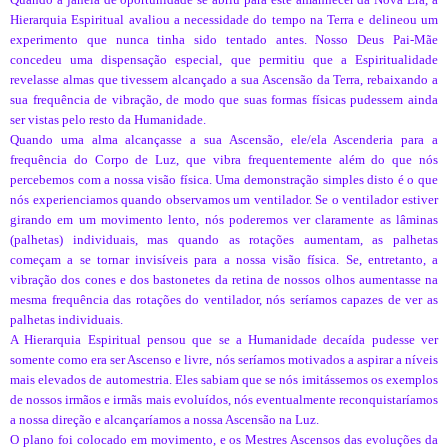
Hierarquia Espiritual avaliou a necessidade do tempo na Terra e delineou um
experimento que nunca tinha sido tentado antes. Nosso Deus Pai-Mãe
concedeu uma dispensação especial, que permitiu que a Espiritualidade
revelasse almas que tivessem alcançado a sua Ascensão da Terra, rebaixando a
sua frequência de vibração, de modo que suas formas físicas pudessem ainda
ser vistas pelo resto da Humanidade.
Quando uma alma alcançasse a sua Ascensão, ele/ela Ascenderia para a
frequência do Corpo de Luz, que vibra frequentemente além do que nós
percebemos com a nossa visão física. Uma demonstração simples disto é o que
nós experienciamos quando observamos um ventilador. Se o ventilador estiver
girando em um movimento lento, nós poderemos ver claramente as lâminas
(palhetas) individuais, mas quando as rotações aumentam, as palhetas
começam a se tornar invisíveis para a nossa visão física. Se, entretanto, a
vibração dos cones e dos bastonetes da retina de nossos olhos aumentasse na
mesma frequência das rotações do ventilador, nós seríamos capazes de ver as
palhetas individuais.
A Hierarquia Espiritual pensou que se a Humanidade decaída pudesse ver
somente como era ser Ascenso e livre, nós seríamos motivados a aspirar a níveis
mais elevados de automestria. Eles sabiam que se nós imitássemos os exemplos
de nossos irmãos e irmãs mais evoluídos, nós eventualmente reconquistaríamos
a nossa direção e alcançaríamos a nossa Ascensão na Luz.
O plano foi colocado em movimento, e os Mestres Ascensos das evoluções da