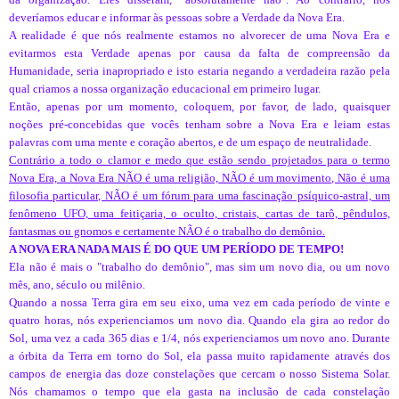
deveríamos educar e informar às pessoas sobre a Verdade da Nova Era.
A realidade é que nós realmente estamos no alvorecer de uma Nova Era e
evitarmos esta Verdade apenas por causa da falta de compreensão da
Humanidade, seria inapropriado e isto estaria negando a verdadeira razão pela
qual criamos a nossa organização educacional em primeiro lugar.
Então, apenas por um momento, coloquem, por favor, de lado, quaisquer
noções pré-concebidas que vocês tenham sobre a Nova Era e leiam estas
palavras com uma mente e coração abertos, e de um espaço de neutralidade.
Contrário a todo o clamor e medo que estão sendo projetados para o termo
Nova Era, a Nova Era NÃO é uma religião, NÃO é um movimento, Não é uma
filosofia particular, NÃO é um fórum para uma fascinação psíquico-astral, um
fenômeno UFO, uma feitiçaria, o oculto, cristais, cartas de tarô, pêndulos,
fantasmas ou gnomos e certamente NÃO é o trabalho do demônio.
A NOVA ERA NADA MAIS É DO QUE UM PERÍODO DE TEMPO!
Ela não é mais o "trabalho do demônio", mas sim um novo dia, ou um novo
mês, ano, século ou milênio.
Quando a nossa Terra gira em seu eixo, uma vez em cada período de vinte e
quatro horas, nós experienciamos um novo dia. Quando ela gira ao redor do
Sol, uma vez a cada 365 dias e 1/4, nós experienciamos um novo ano. Durante
a órbita da Terra em torno do Sol, ela passa muito rapidamente através dos
campos de energia das doze constelações que cercam o nosso Sistema Solar.
Nós chamamos o tempo que ela gasta na inclusão de cada constelação