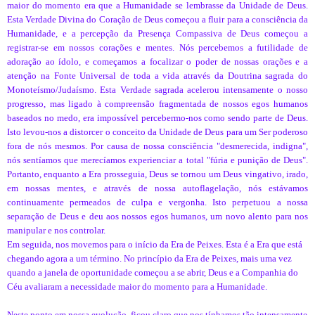
maior do momento era que a Humanidade se lembrasse da Unidade de Deus.
Esta Verdade Divina do Coração de Deus começou a fluir para a consciência da
Humanidade, e a percepção da Presença Compassiva de Deus começou a
registrar-se em nossos corações e mentes. Nós percebemos a futilidade de
adoração ao ídolo, e começamos a focalizar o poder de nossas orações e a
atenção na Fonte Universal de toda a vida através da Doutrina sagrada do
Monoteísmo/Judaísmo. Esta Verdade sagrada acelerou intensamente o nosso
progresso, mas ligado à compreensão fragmentada de nossos egos humanos
baseados no medo, era impossível percebermo-nos como sendo parte de Deus.
Isto levou-nos a distorcer o conceito da Unidade de Deus para um Ser poderoso
fora de nós mesmos. Por causa de nossa consciência "desmerecida, indigna",
nós sentíamos que merecíamos experienciar a total "fúria e punição de Deus".
Portanto, enquanto a Era prosseguia, Deus se tornou um Deus vingativo, irado,
em nossas mentes, e através de nossa autoflagelação, nós estávamos
continuamente permeados de culpa e vergonha. Isto perpetuou a nossa
separação de Deus e deu aos nossos egos humanos, um novo alento para nos
manipular e nos controlar.
Em seguida, nos movemos para o início da Era de Peixes. Esta é a Era que está
chegando agora a um término. No princípio da Era de Peixes, mais uma vez
quando a janela de oportunidade começou a se abrir, Deus e a Companhia do
Céu avaliaram a necessidade maior do momento para a Humanidade.
Neste ponto em nossa evolução, ficou claro que nos tínhamos tão intensamente