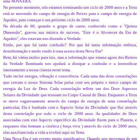
uma NOVA ERA.
No presente momento, nós estamos terminando um ciclo de 2000 anos e a Terra
está se movendo do campo de energia de Peixes para o campo de energia de
Aquário, para começar o seu próximo ciclo de 2000 anos.
Na década de 60, quando o grupo de canto, conhecido como a "Quinta
Dimensão", gravou sua música de sucesso, "Este é o Alvorecer da Era de
Aquário", eles estavam nos dizendo a Verdade.
Então, por que há tanta confusão? Por que há tanta informação errônea,
desinformação e medo vindo à tona acerca desta Nova Era?
Bem, há várias razões para isto, mas a informação que emana agora dos Reinos
da Verdade Iluminada nos ajudará a dissipar a confusão e a intensificar
imensamente a nossa clareza neste tema.
Tudo inclui energia, vibração e consciência. Cada uma das doze constelações
que cercam o nosso Sistema Solar pulsa com seu próprio e único campo de
energia da Luz de Deus. Cada constelação reflete um dos Doze Aspectos
Solares da Divindade que ressoam no Corpo Causal de Deus. Enquanto a Terra
se move vagarosamente através do campo de energia de uma constelação
particular, Ela é banhada com o Aspecto Solar da Divindade que flui através
desta constelação por todo o ciclo de 2000 anos. As qualidades de Deus
associadas com este Aspecto específico da Divindade fluem para o Planeta, e
enquanto elas formam a cinética ( força viva ) através do ciclo de 2000 anos,
elas auxiliam toda a vida a evoluir aqui na Terra.
Uma Nova Era é um evento muito significativo. Quando nos movemos de um