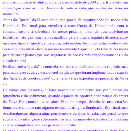
em nosso processo evolutivo durante o novo ciclo de 2000 anos. Isto é feito em
cooperação com os Eus Divinos de toda a vida que evolui na Terra no
momento
Antes da "queda" da Humanidade, esta janela de oportunidade foi usada pela
Hierarquia Espiritual para envolver a consciência da Humanidade com o
conhecimento e a sabedoria de nosso próximo nível de desenvolvimento
Espiritual. Isto gentilmente nos auxiliou para a oitava seguinte de nossa auto-
maestria. Após a "queda", entretanto, tudo mudou. Ao invés desta oportunidade
ser usada para intensificar o nosso crescimento Espiritual, ela teve de ser usada
para delinear planos que nos resgatasse de nossas más criações humanas e da
autodestruição.
Eu discutirei a "queda" e como ela ocorreu em detalhes em outro capítulo, mas
para esclarecer aqui, eu descreverei os planos que foram implementados através
das "janelas de oportunidade" durante as várias experiências passadas da Nova
era.
Há várias eras passadas, a Terra mostrou-se claramente nas profundezas da
ignorância e do sofrimento, quando a janela de oportunidade para o alvorecer
da Nova Era começou a se abrir. Naquele tempo, devido às más criações
humanas, era muito raro alguém realmente atingir a Iluminação Espiritual, mas
ocasionalmente alguma alma persistente e corajosa o fazia. Isto permitiu que
aquela alma alcançasse a Ascensão nas escolas mais elevadas de aprendizagem
e então completasse a sua experiência terrestre.
Quando a janela de oportunidade se abriu para este amanhecer da Nova Era, a