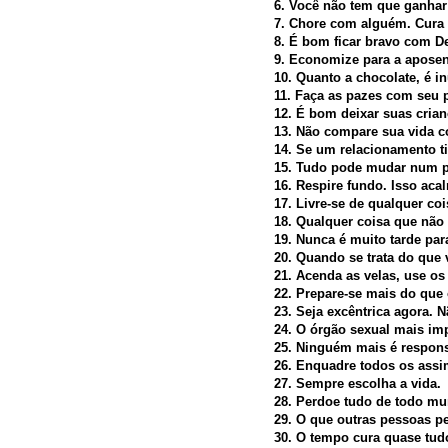
6. Você não tem que ganhar
7. Chore com alguém. Cura 
8. É bom ficar bravo com De
9. Economize para a aposen
10. Quanto a chocolate, é inút
11. Faça as pazes com seu p
12. É bom deixar suas cria
13. Não compare sua vida co
14. Se um relacionamento ti
15. Tudo pode mudar num pi
16. Respire fundo. Isso aca
17. Livre-se de qualquer coi
18. Qualquer coisa que não 
19. Nunca é muito tarde par
20. Quando se trata do que
21. Acenda as velas, use os
22. Prepare-se mais do que 
23. Seja excêntrica agora. N
24. O órgão sexual mais imp
25. Ninguém mais é responsá
26. Enquadre todos os assi
27. Sempre escolha a vida.
28. Perdoe tudo de todo m
29. O que outras pessoas p
30. O tempo cura quase tud