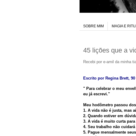
SOBRE MIM
MAGIA E RIT
45 lições que a v
Recebi por e-amil da minha tia
Escrito por Regina Brett, 9
" Para celebrar o meu envel
eu já escrevi."
Meu hodômetro passou dos 
1. A vida não é justa, mas a
2. Quando estiver em dúvid
3. A vida é muito curta par
4. Seu trabalho não cuidar
5. Pague mensalmente seus 