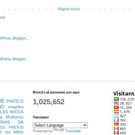
Página inicial
om)
Brux@s já passaram por aqui
DE
1,025,652
PINTE O
NO
orações
LAS
WICCA
ra Mulheres
Translator
ÓRIAS DA
TOS PRETOS
Powered by
Translate
R
NA MÍDIA