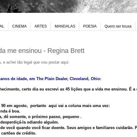
UAL
CINEMA
ARTES
MANDALAS
POESIA
Quero ser bruxa
ida me ensinou - Regina Brett
, e achei tão legal que vou postar aqui:
0 anos de idade, em The Plain Dealer, Cleveland, Ohio:
hecimento, certo dia eu escrevi as 45 lições que a vida me ensinou. É a
90 em agosto, portanto aqui vai a coluna mais uma vez:
inda é boa.
a, dê somente, o próximo passo, pequeno .
a desperdiçá-la odiando alguém.
á de você quando você ficar doente. Seus amigos e familiares cuidarão.
cartões de crédito.