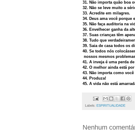
31. Não importa quão boa o
32. Não se leve muito a sér
33. Acredite em milagres.
34. Deus ama você porque el
35. Não faça auditoria na v
36. Envelhecer ganha da alt
37. Suas crianças têm apen
38. Tudo que verdadeiramen
39. Saia de casa todos os d
40. Se todos nós colocáss
nossos mesmos problemas 
41. A inveja é uma perda de
42. O melhor ainda está por 
43. Não importa como você s
44. Produza!
45. A vida não está amarra
Labels:
ESPIRITUALIDADE
Nenhum comentár