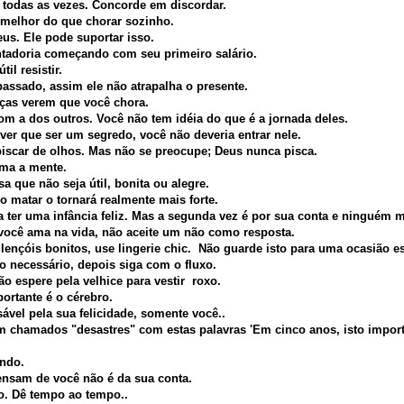
 todas as vezes. Concorde em discordar.
melhor do que chorar sozinho.
us. Ele pode suportar isso.
tadoria começando com seu primeiro salário.
il resistir.
assado, assim ele não atrapalha o presente.
nças verem que você chora.
m a dos outros. Você não tem idéia do que é a jornada deles.
ver que ser um segredo, você não deveria entrar nele.
scar de olhos. Mas não se preocupe; Deus nunca pisca.
lma a mente.
sa que não seja útil, bonita ou alegre.
o matar o tornará realmente mais forte.
a ter uma infância feliz. Mas a segunda vez é por sua conta e ninguém m
 você ama na vida, não aceite um não como resposta.
 lençóis bonitos, use lingerie chic. Não guarde isto para uma ocasião es
o necessário, depois siga com o fluxo.
ão espere pela velhice para vestir roxo.
ortante é o cérebro.
vel pela sua felicidade, somente você..
m chamados "desastres" com estas palavras 'Em cinco anos, isto import
undo.
ensam de você não é da sua conta.
o. Dê tempo ao tempo..