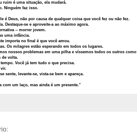
u ruim é uma situação, ela mudará.
io. Ninguém faz isso.
e é Deus, não por causa de qualquer coisa que você fez ou não fez.
ida. Destaque-se e aproveite-a ao máximo agora.
ernativa -- morrer jovem.
as uma infância.
te importa no final é que você amou.
ias. Os milagres estão esperando em todos os lugares.
emos nossos problemas em uma pilha e víssemos todos os outros como 
de volta.
 tempo. Você já tem tudo o que precisa.
vir.
e sente, levante-se, vista-se bem e apareça.
da com um laço, mas ainda é um presente."
io: