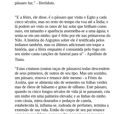
pássaro faz." - Heródoto.
"E a fénix, ele disse, é o pássaro que visita o Egito a cada
cinco séculos, mas no resto do tempo ela voa até a Índia; e
lá podem ser visto os raios de luz solar que brilham como
ouro, em tamanho e aparência assemelha-se a uma águia; e
senta-se em um ninho; que é feito por ele nas primaveras do
Nilo. A história do Aigyptos sobre ele é testificada pelos
indianos também, mas os últimos adicionam um toque a
história, que a fénix enquanto é consumida pelo fogo em
seu ninho canta canções de funeral para si" - Apolônio de
Tiana.
"Estas criaturas (outras raças de pássaros) todas descendem
de seus primeiros, de outros de seu tipo. Mas um sozinho,
um pássaro, renova e renasce dele mesmo - a Fénix da
Assíria, que se alimenta não de sementes ou folhas verdes
mas de óleos de bálsamo e gotas de olíbano. Este pássaro,
quando os cinco longos séculos de vida já se passaram, cria
um ninho em uma palmeira elevada; e as linhas do ninho
com cássia, mirra dourados e pedaços de canela,
estabelecida lá, inflama-se, rodeada de perfumes, termina a
extensão de sua vida. Então do corpo de seu pai renasce