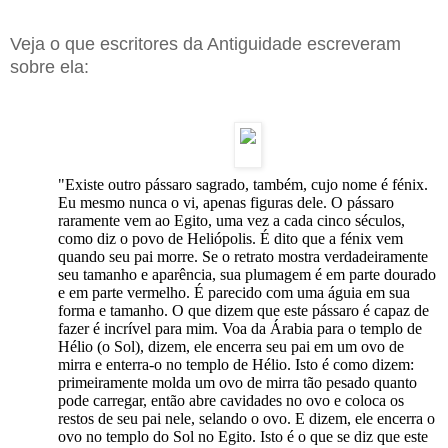
Veja o que escritores da Antiguidade escreveram
sobre ela:
"Existe outro pássaro sagrado, também, cujo nome é fénix.
Eu mesmo nunca o vi, apenas figuras dele. O pássaro
raramente vem ao Egito, uma vez a cada cinco séculos,
como diz o povo de Heliópolis. É dito que a fénix vem
quando seu pai morre. Se o retrato mostra verdadeiramente
seu tamanho e aparência, sua plumagem é em parte dourado
e em parte vermelho. É parecido com uma águia em sua
forma e tamanho. O que dizem que este pássaro é capaz de
fazer é incrível para mim. Voa da Árabia para o templo de
Hélio (o Sol), dizem, ele encerra seu pai em um ovo de
mirra e enterra-o no templo de Hélio. Isto é como dizem:
primeiramente molda um ovo de mirra tão pesado quanto
pode carregar, então abre cavidades no ovo e coloca os
restos de seu pai nele, selando o ovo. E dizem, ele encerra o
ovo no templo do Sol no Egito. Isto é o que se diz que este