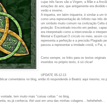
cujas três faces são a Virgem, a Mãe e a Anc
estações do ano, que antigamente era dividido 
verão e inverno.
A triquetra, em latim
triquætra
, é similar a um t
como uma representação do Infinito nas três d
um simbolo muito comum na civilização Celta 
proteção. Encontrado inscrito em pedras, capa
era interpretado como a interconexão e interpen
Mental e Espiritual.O círculo no meio, assim 
representa a perfeição e a precisão.Plagiado pe
passou a representar a trindade cristã, o Pai, o 
Como sempre, os links para os textos originais
inseridos no próprio texto, é só clicar!
UPDATE 05-12-13
blicar comentários no blog, então tô respondendo à Beatriz aqui mesmo, no p
à vontade, tem muito mais "coisas celtas " no blog.
bonita, eu já conhecia. Até usei em uma das minhas colagens....heheheheh...