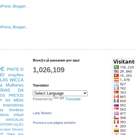
Brux@s já passaram por aqui
DE
1,026,109
PINTE O
NO
orações
LAS
WICCA
ra Mulheres
Translator
ÓRIAS DA
TOS PRETOS
Powered by
Translate
R
NA MÍDIA
s Inspiradoras
das Sombras
Lady Betwixt
aleria virtual
MANDALAS
Promova sua página também
ONTEMPLAÇÃO
óscopos
Deuses
DE
Diário dos