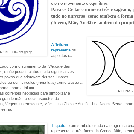
eterno movimento e equilíbrio.
Para os Celtas o numero três é sagrado, p
tudo no universo, como tambem a forma t
(Jovem, Mãe, Anciã) e também da própri
A Triluna
representa
os
RISKELION(em grego)
aspectos da
lizado com o surgimento da Wicca e das
 e não possui relatos muito significativos
gos povos que adoravam deusas lunares
os ou semicírculos (meia luas) como alusão a
orma como a triluna.
TRILUNA ou
as correntes neopagãs para simbolizar a
mo grande mãe, e seus aspectos de
ua, Virgem-lua crescente; Mãe – Lua Cheia e Anciã – Lua Negra. Serve com
 mesma.
Triquetra
é um símbolo usado na magia, na brux
representa as três faces da Grande Mãe, a ener