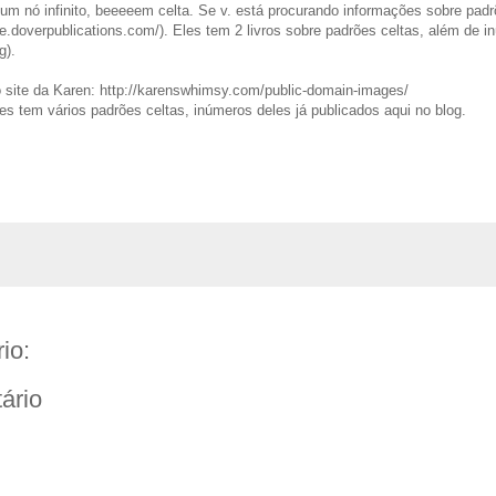
m nó infinito, beeeeem celta. Se v. está procurando informações sobre padrõ
ore.doverpublications.com/). Eles tem 2 livros sobre padrões celtas, além de 
g).
o site da Karen: http://karenswhimsy.com/public-domain-images/
s tem vários padrões celtas, inúmeros deles já publicados aqui no blog.
io:
ário