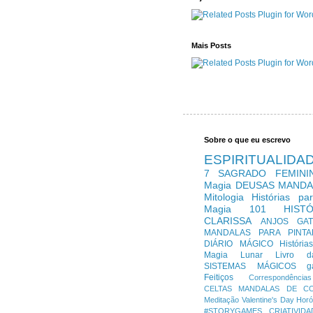
Mais Posts
Sobre o que eu escrevo
ESPIRITUALIDA
7
SAGRADO FEMINI
Magia
DEUSAS
MANDA
Mitologia
Histórias pa
Magia 101
HIST
CLARISSA
ANJOS
GA
MANDALAS PARA PINTA
DIÁRIO MÁGICO
História
Magia Lunar
Livro 
SISTEMAS MÁGICOS
g
Feitiços
Correspondências
CELTAS
MANDALAS DE C
Meditação
Valentine's Day
Hor
#STORYGAMES
CRIATIVIDA