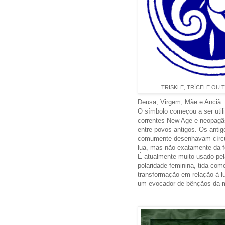
TRISKLE, TRÍCELE OU T
Deusa; Virgem, Mãe e Anciã.
O símbolo começou a ser uti
correntes New Age e neopagãs,
entre povos antigos. Os anti
comumente desenhavam círcul
lua, mas não exatamente da f
É atualmente muito usado pel
polaridade feminina, tida co
transformação em relação à l
um evocador de bênçãos da