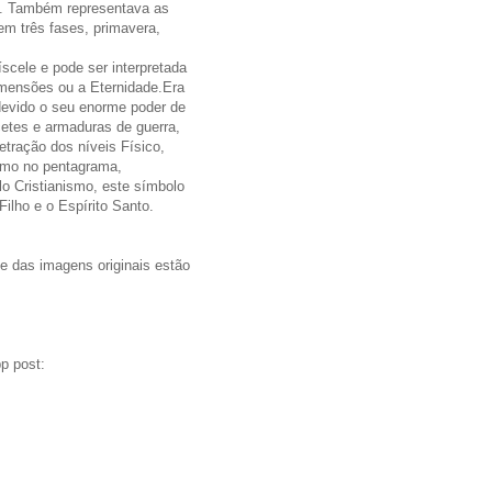
iã. Também representava as
em três fases, primavera,
ríscele e pode ser interpretada
imensões ou a Eternidade.Era
devido o seu enorme poder de
cetes e armaduras de guerra,
etração dos níveis Físico,
como no pentagrama,
lo Cristianismo, este símbolo
Filho e o Espírito Santo.
 e das imagens originais estão
p post: