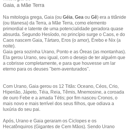
Gaia, a Mãe Terra
Na mitologia grega, Gaia (ou
Géia
,
Gea
ou
Gê
) era a titânide
(ou titanesa) da Terra, a Mãe Terra, como elemento
primordial e latente de uma potencialidade geradora quase
absurda. Segundo Hesíodo, no princípio surge o Caos, e do
Caos nascem Gaia, Tártaro, Eros (o amor), Érebo e Nix (a
noite).
Gaia gera sozinha Urano, Ponto e as Óreas (as montanhas).
Ela gerou Urano, seu igual, com o desejo de ter alguém que
a cobrisse completamente, e para que houvesse um lar
eterno para os deuses "bem-aventurados".
Com Urano, Gaia gerou os 12 Titãs: Oceano, Céos, Crio,
Hiperião, Jápeto, Téia, Reia, Têmis, Mnemosine, a coroada
de ouro Febe e a amada Tétis; por fim nasceu Cronos, o
mais novo e mais terrível dos seus filhos, que odiava a
luxúria do seu pai.
Após, Urano e Gaia geraram os Ciclopes e os
Hecatônquiros (Gigantes de Cem Mãos). Sendo Urano