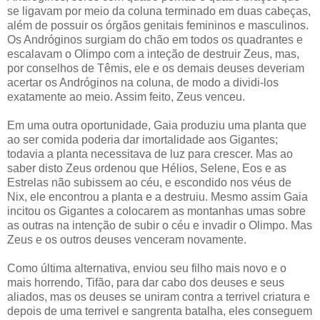
se ligavam por meio da coluna terminado em duas cabeças,
além de possuir os órgãos genitais femininos e masculinos.
Os Andróginos surgiam do chão em todos os quadrantes e
escalavam o Olimpo com a inteção de destruir Zeus, mas,
por conselhos de Têmis, ele e os demais deuses deveriam
acertar os Andróginos na coluna, de modo a dividi-los
exatamente ao meio. Assim feito, Zeus venceu.
Em uma outra oportunidade, Gaia produziu uma planta que
ao ser comida poderia dar imortalidade aos Gigantes;
todavia a planta necessitava de luz para crescer. Mas ao
saber disto Zeus ordenou que Hélios, Selene, Eos e as
Estrelas não subissem ao céu, e escondido nos véus de
Nix, ele encontrou a planta e a destruiu. Mesmo assim Gaia
incitou os Gigantes a colocarem as montanhas umas sobre
as outras na intenção de subir o céu e invadir o Olimpo. Mas
Zeus e os outros deuses venceram novamente.
Como última alternativa, enviou seu filho mais novo e o
mais horrendo, Tifão, para dar cabo dos deuses e seus
aliados, mas os deuses se uniram contra a terrivel criatura e
depois de uma terrivel e sangrenta batalha, eles conseguem