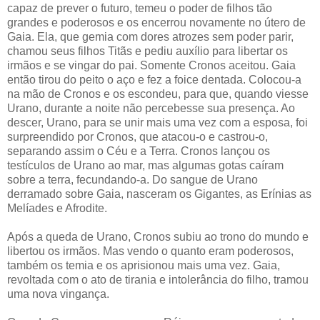
capaz de prever o futuro, temeu o poder de filhos tão
grandes e poderosos e os encerrou novamente no útero de
Gaia. Ela, que gemia com dores atrozes sem poder parir,
chamou seus filhos Titãs e pediu auxílio para libertar os
irmãos e se vingar do pai. Somente Cronos aceitou. Gaia
então tirou do peito o aço e fez a foice dentada. Colocou-a
na mão de Cronos e os escondeu, para que, quando viesse
Urano, durante a noite não percebesse sua presença. Ao
descer, Urano, para se unir mais uma vez com a esposa, foi
surpreendido por Cronos, que atacou-o e castrou-o,
separando assim o Céu e a Terra. Cronos lançou os
testículos de Urano ao mar, mas algumas gotas caíram
sobre a terra, fecundando-a. Do sangue de Urano
derramado sobre Gaia, nasceram os Gigantes, as Erínias as
Melíades e Afrodite.
Após a queda de Urano, Cronos subiu ao trono do mundo e
libertou os irmãos. Mas vendo o quanto eram poderosos,
também os temia e os aprisionou mais uma vez. Gaia,
revoltada com o ato de tirania e intolerância do filho, tramou
uma nova vingança.