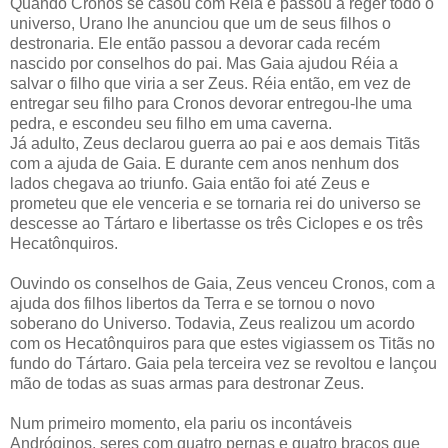
Quando Cronos se casou com Réia e passou a reger todo o
universo, Urano lhe anunciou que um de seus filhos o
destronaria. Ele então passou a devorar cada recém
nascido por conselhos do pai. Mas Gaia ajudou Réia a
salvar o filho que viria a ser Zeus. Réia então, em vez de
entregar seu filho para Cronos devorar entregou-lhe uma
pedra, e escondeu seu filho em uma caverna.
Já adulto, Zeus declarou guerra ao pai e aos demais Titãs
com a ajuda de Gaia. E durante cem anos nenhum dos
lados chegava ao triunfo. Gaia então foi até Zeus e
prometeu que ele venceria e se tornaria rei do universo se
descesse ao Tártaro e libertasse os três Ciclopes e os três
Hecatônquiros.
Ouvindo os conselhos de Gaia, Zeus venceu Cronos, com a
ajuda dos filhos libertos da Terra e se tornou o novo
soberano do Universo. Todavia, Zeus realizou um acordo
com os Hecatônquiros para que estes vigiassem os Titãs no
fundo do Tártaro. Gaia pela terceira vez se revoltou e lançou
mão de todas as suas armas para destronar Zeus.
Num primeiro momento, ela pariu os incontáveis
Andróginos, seres com quatro pernas e quatro braços que