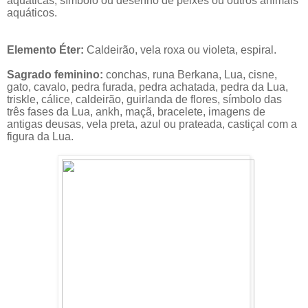
aquáticas, símbolo ou desenho de peixes ou outros animais
aquáticos.
Elemento Éter:
Caldeirão, vela roxa ou violeta, espiral.
Sagrado feminino:
conchas, runa Berkana, Lua, cisne,
gato, cavalo, pedra furada, pedra achatada, pedra da Lua,
triskle, cálice, caldeirão, guirlanda de flores, símbolo das
três fases da Lua, ankh, maçã, bracelete, imagens de
antigas deusas, vela preta, azul ou prateada, castiçal com a
figura da Lua.