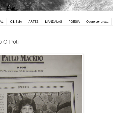
UAL
CINEMA
ARTES
MANDALAS
POESIA
Quero ser bruxa
o O Poti