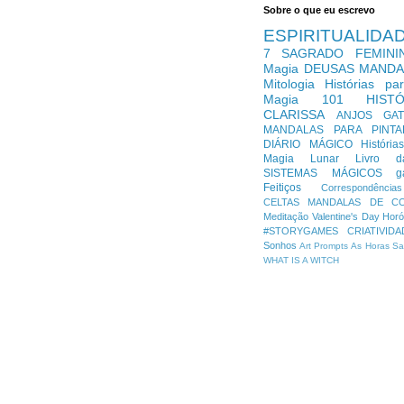
Sobre o que eu escrevo
ESPIRITUALIDA
7
SAGRADO FEMINI
Magia
DEUSAS
MANDA
Mitologia
Histórias pa
Magia 101
HIST
CLARISSA
ANJOS
GA
MANDALAS PARA PINTA
DIÁRIO MÁGICO
História
Magia Lunar
Livro 
SISTEMAS MÁGICOS
g
Feitiços
Correspondências
CELTAS
MANDALAS DE C
Meditação
Valentine's Day
Hor
#STORYGAMES
CRIATIVIDA
Sonhos
Art Prompts
As Horas
Sa
WHAT IS A WITCH