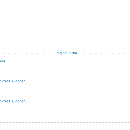
Página inicial
om)