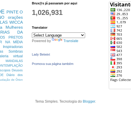
Brux@s já passaram por aqui
DE
1,026,931
PINTE O
NO
orações
LAS
WICCA
ra Mulheres
Translator
ÓRIAS DA
TOS PRETOS
Powered by
Translate
R
NA MÍDIA
s Inspiradoras
das Sombras
Lady Betwixt
aleria virtual
MANDALAS
Promova sua página também
ONTEMPLAÇÃO
óscopos
Deuses
DE
Diário dos
udação de Órion
Tema Simples. Tecnologia do
Blogger
.